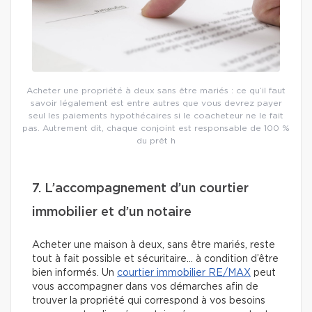
Acheter une propriété à deux sans être mariés : ce qu’il faut
savoir légalement est entre autres que vous devrez payer
seul les paiements hypothécaires si le coacheteur ne le fait
pas. Autrement dit, chaque conjoint est responsable de 100 %
du prêt h
7. L’accompagnement d’un courtier
immobilier et d’un notaire
Acheter une maison à deux, sans être mariés, reste
tout à fait possible et sécuritaire… à condition d’être
bien informés. Un
courtier immobilier RE/MAX
peut
vous accompagner dans vos démarches afin de
trouver la propriété qui correspond à vos besoins