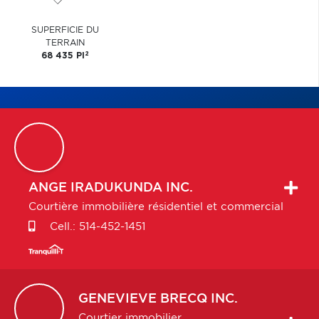
SUPERFICIE DU
TERRAIN
2
68 435 PI
ANGE
IRADUKUNDA INC.
Courtière immobilière résidentiel et commercial
Cell.:
514-452-1451
GENEVIEVE
BRECQ INC.
Courtier immobilier