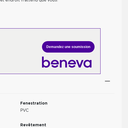
 cet endroit n'attend que vous!
Demandez une soumission
Fenestration
PVC
Revêtement