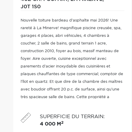
J0T 1S0
Nouvelle toiture bardeau d'asphalte mai 2026! Une
rareté à La Minerve! magnifique piscine creusée, spa,
garages 4 places, abri véhicules, 4 chambres à
coucher, 2 salle de bains, grand terrain 1 acre,
construction 2010, foyer au bois, massif manteau de
foyer. Aire ouverte, cuisine exceptionnel avec
parements d'acier inoxydable des cuisinières et
plaques chauffantes de type commercial; comptoir de
l'îlot en quartz. Et que dire de la chambre des maîtres
avec boudoir offrant 20 p.c. de surface, ainsi qu'une
très spacieuse salle de bains. Cette propriété a
beaucoup à offrir, spacieuse, chaleureuse, elle n'attend
que vous. Faites vite!
SUPERFICIE DU TERRAIN
:
2
4 000 M