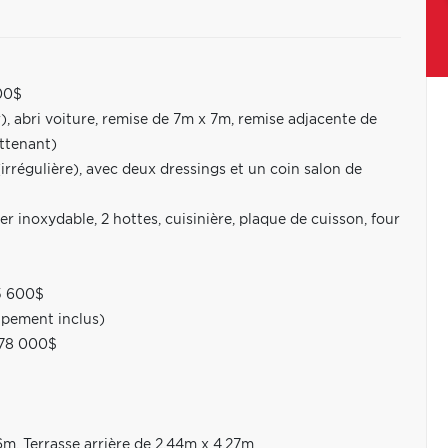
00$
, abri voiture, remise de 7m x 7m, remise adjacente de
ttenant)
égulière), avec deux dressings et un coin salon de
 inoxydable, 2 hottes, cuisinière, plaque de cuisson, four
5 600$
ipement inclus)
 78 000$
6m. Terrasse arrière de 2,44m x 4,27m