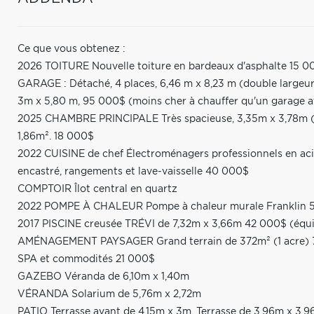
Ce que vous obtenez :
2026 TOITURE Nouvelle toiture en bardeaux d'asphalte 15 0
GARAGE : Détaché, 4 places, 6,46 m x 8,23 m (double largeur)
3m x 5,80 m, 95 000$ (moins cher à chauffer qu'un garage a
2025 CHAMBRE PRINCIPALE Très spacieuse, 3,35m x 3,78m (irr
1,86m². 18 000$
2022 CUISINE de chef Électroménagers professionnels en acier
encastré, rangements et lave-vaisselle 40 000$
COMPTOIR Îlot central en quartz
2022 POMPE À CHALEUR Pompe à chaleur murale Franklin 
2017 PISCINE creusée TRÉVI de 7,32m x 3,66m 42 000$ (équ
AMÉNAGEMENT PAYSAGER Grand terrain de 372m² (1 acre)
SPA et commodités 21 000$
GAZEBO Véranda de 6,10m x 1,40m
VÉRANDA Solarium de 5,76m x 2,72m
PATIO Terrasse avant de 4,15m x 3m. Terrasse de 3,96m x 3,9