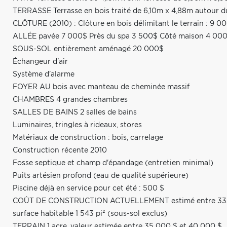
TERRASSE Terrasse en bois traité de 6,10m x 4,88m autour du 
CLÔTURE (2010) : Clôture en bois délimitant le terrain : 9 0
ALLÉE pavée 7 000$ Près du spa 3 500$ Côté maison 4 00
SOUS-SOL entièrement aménagé 20 000$
Échangeur d'air
Système d'alarme
FOYER AU bois avec manteau de cheminée massif
CHAMBRES 4 grandes chambres
SALLES DE BAINS 2 salles de bains
Luminaires, tringles à rideaux, stores
Matériaux de construction : bois, carrelage
Construction récente 2010
Fosse septique et champ d'épandage (entretien minimal)
Puits artésien profond (eau de qualité supérieure)
Piscine déjà en service pour cet été : 500 $
COÛT DE CONSTRUCTION ACTUELLEMENT estimé entre 335$ 
surface habitable 1 543 pi² (sous-sol exclus)
TERRAIN 1 acre, valeur estimée entre 35 000 $ et 40 000 $